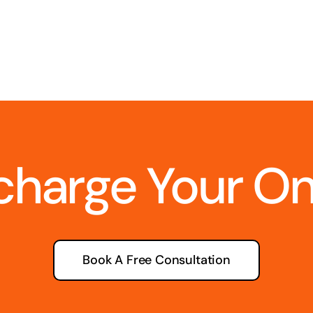
charge Your O
Book A Free Consultation