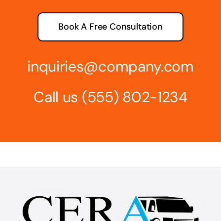
Book A Free Consultation
inquiries@company.com
Call us
(555) 802-1234