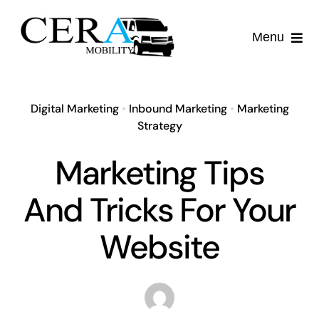
Passer
au
Menu
contenu
Accueil
Digital Marketing
•
Inbound Marketing
•
Marketing
Services
Strategy
Marketing Tips
Qui sommes-nous ?
And Tricks For Your
Contact
Website